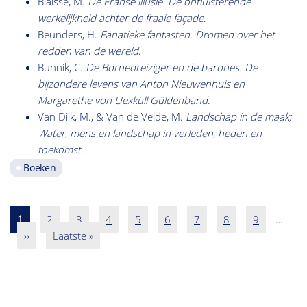
Blaisse, M.
De Franse illusie. De ontluisterende
werkelijkheid achter de fraaie façade
.
Beunders, H.
Fanatieke fantasten. Dromen over het
redden van de wereld
.
Bunnik, C.
De Borneoreiziger en de barones. De
bijzondere levens van Anton Nieuwenhuis en
Margarethe von Uexküll Güldenband
.
Van Dijk, M., & Van de Velde, M.
Landschap in de maak;
Water, mens en landschap in verleden, heden en
toekomst
.
Boeken
Pagina
1
Pagina
2
Pagina
3
Pagina
4
Pagina
5
Pagina
6
Pagina
7
Pagina
8
Pagina
9
…
Paginatie
Volgende
››
Laatste
Laatste »
pagina
pagina