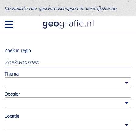
Dé website voor geowetenschappen en aardrijkskunde
Zoek in regio
Er
worden
alleen
resultaten
Thema
uit
deze
regio
getoond.
Dossier
Klik
hier
om
te
Categorie
Locatie
resetten.
Nieuws
Opinie