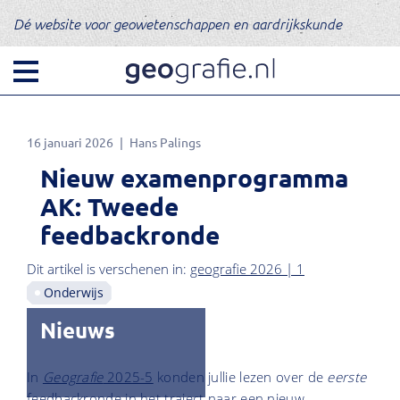
Dé website voor geowetenschappen en aardrijkskunde
16 januari 2026
Hans Palings
Nieuw examenprogramma
AK: Tweede
feedbackronde
Dit artikel is verschenen in:
geografie 2026 | 1
Onderwijs
Nieuws
In
Geografie
2025-5
konden jullie lezen over de
eerste
feedbackronde in het traject naar een nieuw