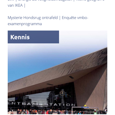
van IKEA |
Mysterie Hondsrug ontrafeld | Enquête vmbo-
examenprogramma
Kennis