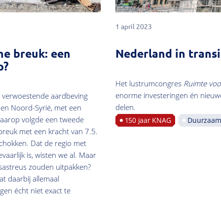
1 april 2023
he breuk: een
Nederland in transi
p?
Het lustrumcongres
Ruimte voor
enorme investeringen én nieuwe
en verwoestende aardbeving
delen.
e en Noord-Syrië, met een
Daarop volgde een tweede
150 jaar KNAG
Duurzaam
breuk met een kracht van 7.5.
chokken. Dat de regio met
aarlijk is, wisten we al. Maar
sastreus zouden uitpakken?
t daarbij allemaal
en écht niet exact te