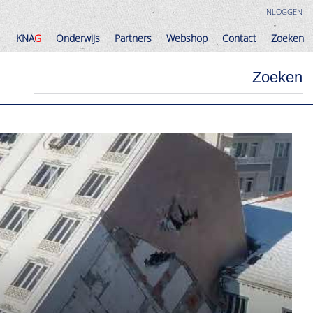
INLOGGEN
KNA
G
Onderwijs
Partners
Webshop
Contact
Zoeken
KNA
G
Onderwijs
Partners
Webshop
Contact
Zoeken
Zoeken