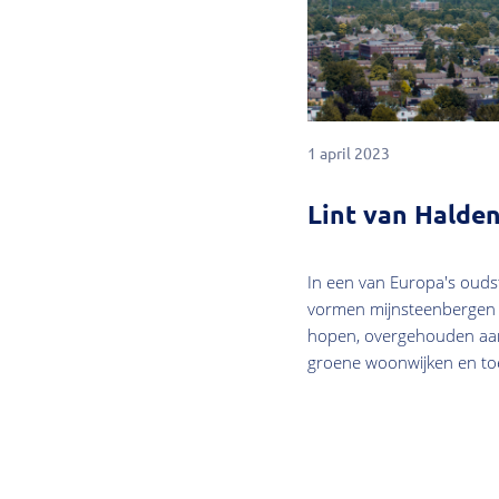
1 april 2023
Lint van Halde
In een van Europa's oudst
vormen mijnsteenbergen d
hopen, overgehouden aan
groene woonwijken en toer