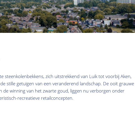
n
e steenkolenbekkens, zich uitstrekkend van Luik tot voorbij Aken,
e stille getuigen van een veranderend landschap. De ooit grauwe
 de winning van het zwarte goud, liggen nu verborgen onder
istisch-recreatieve retailconcepten.