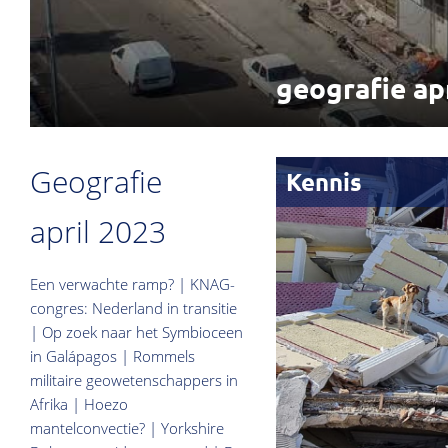
geografie ap
Geografie
Kennis
april 2023
Een verwachte ramp? | KNAG-
congres: Nederland in transitie
| Op zoek naar het Symbioceen
in Galápagos | Rommels
militaire geowetenschappers in
Afrika | Hoezo
mantelconvectie? | Yorkshire