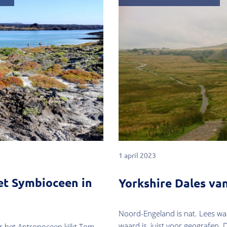
1 april 2023
et Symbioceen in
Yorkshire Dales va
Noord-Engeland is nat. Lees wa
waard is, juist voor geografen. D
 het Antropoceen kijkt Tom