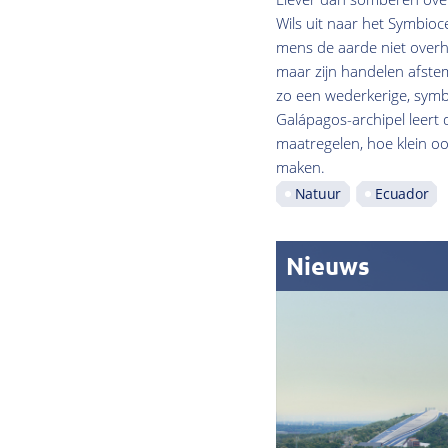
Wils uit naar het Symbioc
mens de aarde niet overh
maar zijn handelen afste
zo een wederkerige, symb
Galápagos-archipel leert
maatregelen, hoe klein oo
maken.
Natuur
Ecuador
Nieuws