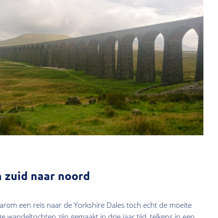
n zuid naar noord
arom een reis naar de Yorkshire Dales toch echt de moeite
e wandeltochten zijn gemaakt in drie jaar tijd, telkens in een